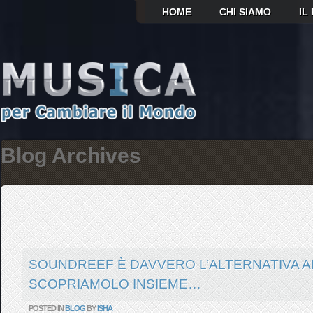
HOME
CHI SIAMO
IL
Blog Archives
SOUNDREEF È DAVVERO L’ALTERNATIVA A
SCOPRIAMOLO INSIEME…
POSTED IN
BLOG
BY
ISHA