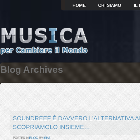
HOME
CHI SIAMO
IL
Blog Archives
SOUNDREEF È DAVVERO L’ALTERNATIVA A
SCOPRIAMOLO INSIEME…
POSTED IN
BLOG
BY
ISHA