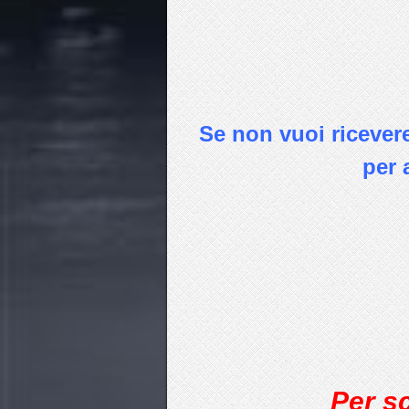
Se non vuoi ricevere 
per 
Per s