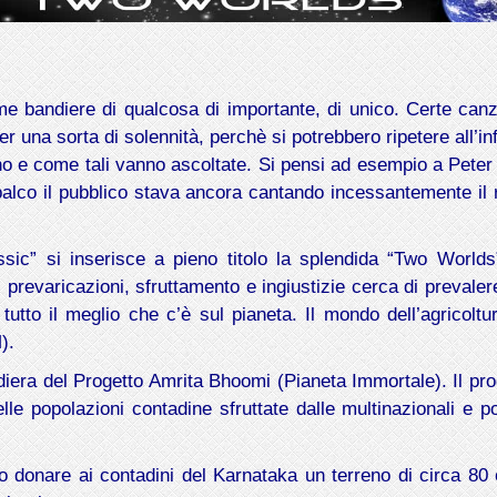
 bandiere di qualcosa di importante, di unico. Certe canzo
er una sorta di solennità, perchè si potrebbero ripetere all’i
o e come tali vanno ascoltate. Si pensi ad esempio a Peter 
palco il pubblico stava ancora cantando incessantemente il 
ssic” si inserisce a pieno titolo la splendida “Two World
i prevaricazioni, sfruttamento e ingiustizie cerca di preval
 tutto il meglio che c’è sul pianeta. Il mondo dell’agricol
).
era del Progetto Amrita Bhoomi (Pianeta Immortale). Il prog
le popolazioni contadine sfruttate dalle multinazionali e po
o donare ai contadini del Karnataka un terreno di circa 80 e