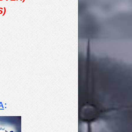
S)
A
: