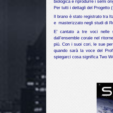
biologica e riprodurre i semi ori
Per tutti i dettagli del Progetto (
Il brano è stato registrato tr
e masterizzato negli studi di 
E’ cantato a tre voci nelle 
dall’ensemble corale nel ritorne
più. Con i suoi cori, le sue pe
quando sarà la voce del Prof
spiegarci cosa significa Two 