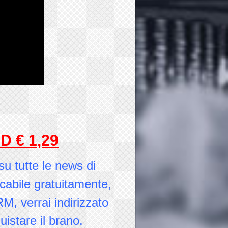
D € 1,29
u tutte le news di
icabile gratuitamente,
M, verrai indirizzato
istare il brano.