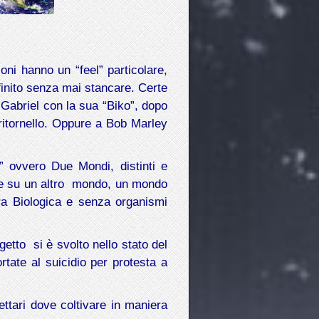
ni hanno un “feel” particolare,
nfinito senza mai stancare. Certe
Gabriel con la sua “Biko”, dopo
ritornello. Oppure a Bob Marley
s” ovvero Due Mondi, distinti e
ere su un altro mondo, un mondo
tura Biologica e senza organismi
etto si è svolto nello stato del
rtate al suicidio per protesta a
ttari dove coltivare in maniera