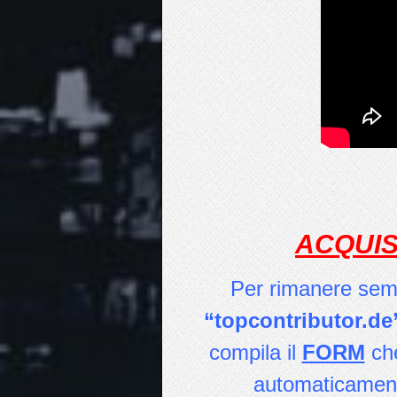
ACQUIS
Per rimanere semp
“topcontributor.de
compila il
FORM
che
automaticament