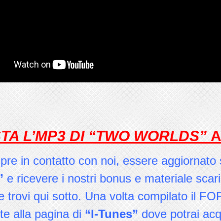
TA L’MP3 DI “TWO WORLDS”
A
re in contatto con noi, essere aggiornato s
”
e ricevere i nostri bonus e materiale scar
 trovi qui sotto. Una volta compilato il FOR
e alla pagina di
“I-Tunes”
dove potrai acqu