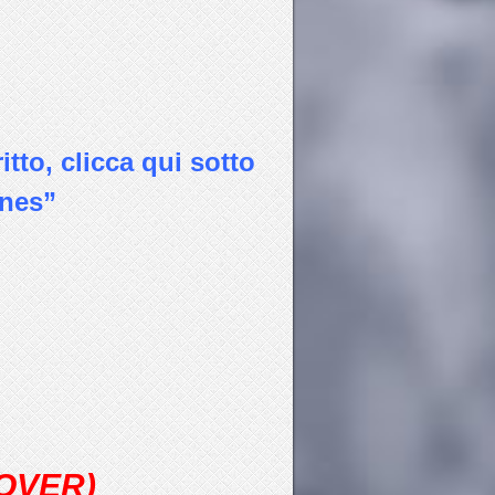
itto, clicca qui sotto
unes”
COVER)