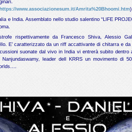
ginari.
https://www.associazionesum.it/Amrita%20Bhoomi.htm
)
a Italia e India. Assemblato nello studio salentino “LIFE PR
Roma.
strofe rispettivamente da Francesco Shiva, Alessio Ga
llo. E’ caratterizzato da un riff accattivante di chitarra e da
rcussioni suonate dal vivo in India vi entrerà subito dentro
 Nanjundaswamy, leader dell KRRS un movimento di 50 mi
Worlds….