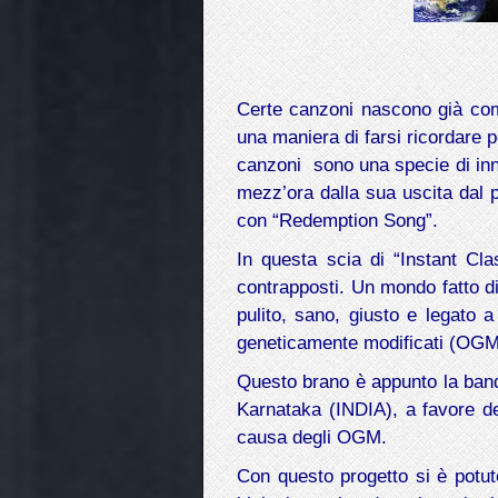
Certe canzoni nascono già come
una maniera di farsi ricordare p
canzoni sono una specie di inn
mezz’ora dalla sua uscita dal 
con “Redemption Song”.
In questa scia di “Instant Cla
contrapposti. Un mondo fatto d
pulito, sano, giusto e legato a
geneticamente modificati (OGM
Questo brano è appunto la bandi
Karnataka (INDIA), a favore del
causa degli OGM.
Con questo progetto si è potut