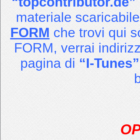
“topcontributor.de”
materiale scaricabile
FORM
che trovi qui s
FORM, verrai indiriz
pagina di
“I-Tunes”
OP