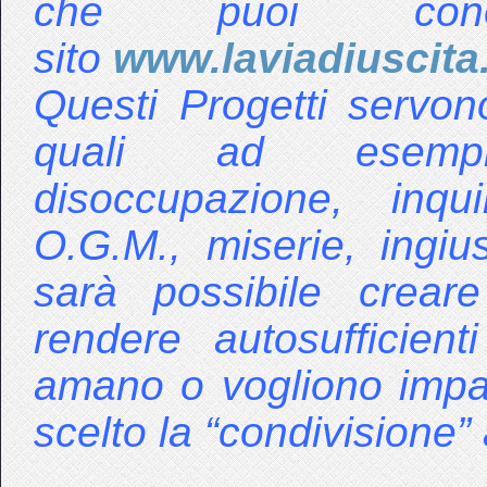
che puoi conos
sito
www.laviadiuscita
Questi Progetti servon
quali ad esempi
disoccupazione, inqu
O.G.M., miserie, ingiu
sarà possibile crea
rendere autosufficien
amano o vogliono imp
scelto la “condivisione”