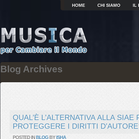
HOME
CHI SIAMO
IL
Blog Archives
QUAL’È L’ALTERNATIVA ALLA SIAE
PROTEGGERE I DIRITTI D’AUTORE
POSTED IN
BLOG
BY
ISHA