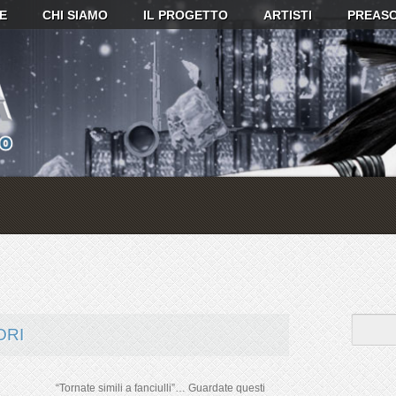
E
CHI SIAMO
IL PROGETTO
ARTISTI
PREASC
ORI
“Tornate simili a fanciulli”… Guardate questi