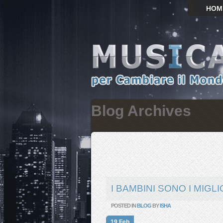
HOM
Blog Archives
I BAMBINI SONO I MIGLI
POSTED IN
BLOG
BY
ISHA
19 Feb