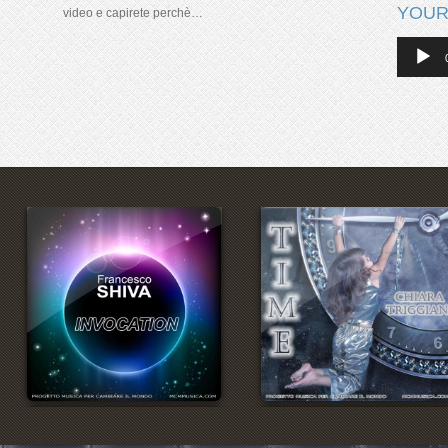
YOUR
video e capirete perchè…
Audio
Player