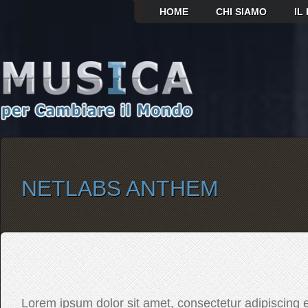
HOME
CHI SIAMO
IL
NETLABS ANTHEM
Lorem ipsum dolor sit amet, consectetur adipiscing el