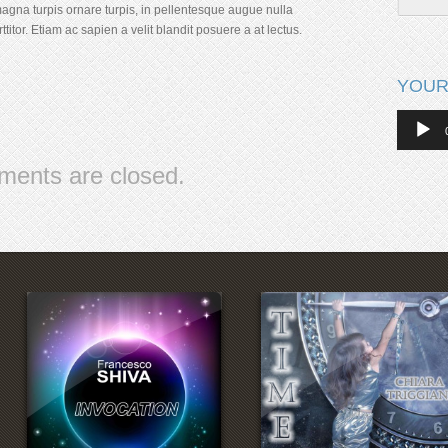
magna turpis ornare turpis, in pellentesque augue nulla
ttitor. Etiam ac sapien a velit blandit posuere a at lectus.
YOUR
Audio
Player
ents are closed.