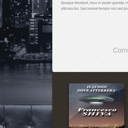
Quisque tincidunt, risus in auctor gravida, 
ultricies dui. Sed laoreet tempor nisi sed por
Comm