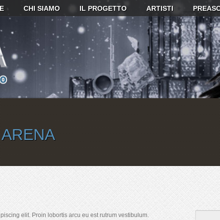
E
CHI SIAMO
IL PROGETTO
ARTISTI
PREASC
 ARENA
iscing elit. Proin lobortis arcu eu est rutrum vestibulum.